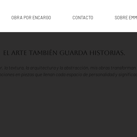
OBRA POR ENCARGO
CONTACTO
SOBRE EMM
El arte también guarda historias.
or, la textura, la arquitectura y la abstracción, mis obras transforman
ciones en piezas que llenan cada espacio de personalidad y significa