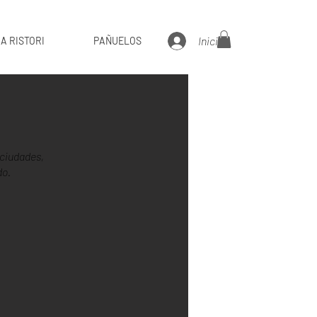
Iniciar sesión
A RISTORI
PAÑUELOS
 ciudades,
do.