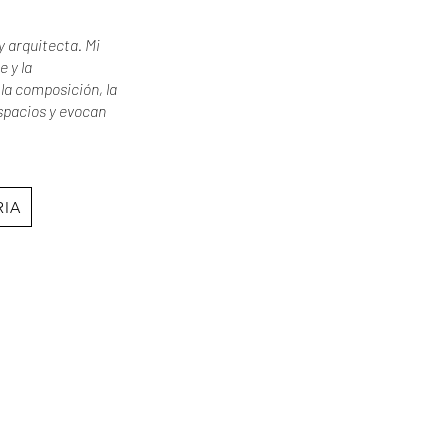
 y arquitecta. Mi
e y la
la composición, la
espacios y evocan
RIA