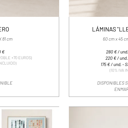
ERO
LÁMINAS "LLE
X 81 cm
60 cm x 45 
0 €
280 € / und
OBLE +70 EUROS)
220 € / und
INCLUIDO)
175 € / und, 
(10% IVA 
ONIBLE
DISPONIBLES S
ENMAR