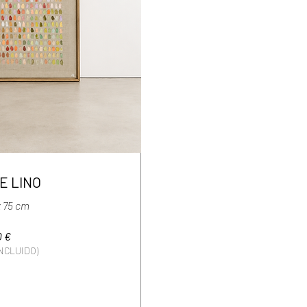
E LINO
x 75 cm
0 €
INCLUIDO)