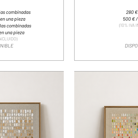
blas combinadas
280 €
en una pieza
500 € /
blas combinadas
(10% IVA 
n una pieza
INCLUIDO)
ONIBLE
DISPO