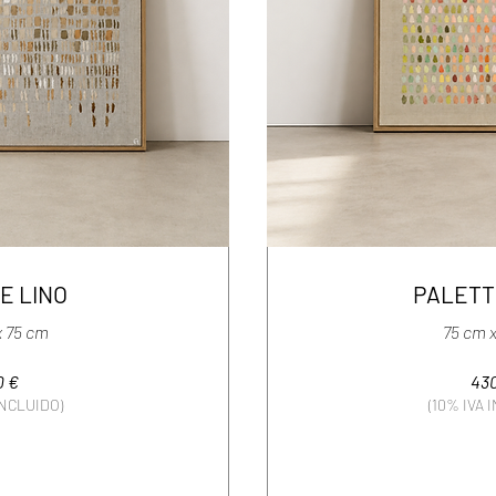
E LINO
PALETT
x 75 cm
75 cm 
0 €
43
INCLUIDO)
(10% IVA 