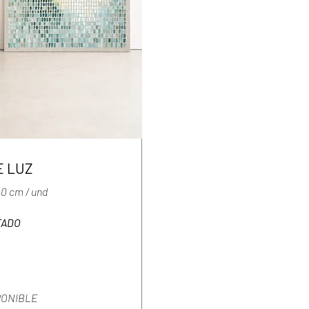
E LUZ
00 cm / und
TADO
PONIBLE