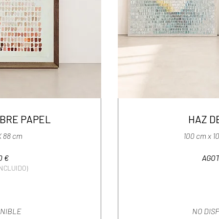
BRE PAPEL
HAZ D
X 88 cm
100 cm x 1
0 €
AGO
INCLUIDO)
ONIBLE
NO DIS