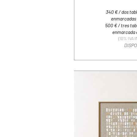
340 € / dos ta
enmarcadas 
500 € / tres ta
enmarcada e
(10% IVA 
DISP