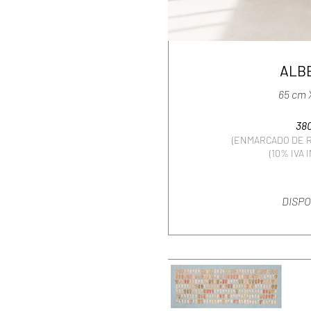
ALB
65 cm 
38
(ENMARCADO DE R
(10% IVA 
DISP