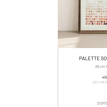
PALETTE SO
68 cm 
45
(10% IVA 
DISP