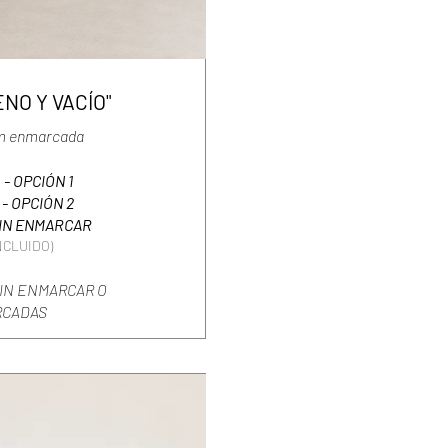
NO Y VACÍO"
cm enmarcada
. - OPCIÓN 1
. - OPCIÓN 2
- SIN ENMARCAR
INCLUIDO)
IN ENMARCAR O
CADAS